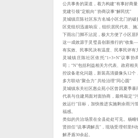
公共事务的渠道，着力构建“有事好商
党建引领“定航向” 协商议事“解民忧”
灵城镇庄陈社区东方名城小区北门的破损
区党组织迅速响应，组织居民代表、施工
下雨出门脚不沾泥，极大方便了小区居
这一成效源于灵璧县创新推行的“收集
有实效、民事民决有温度、民事民评有
灵城镇庄陈社区依托“1+3+N”议事
司；“N”包括利益相关方代表、政府相
控设备老化问题，新装高清摄像头12个
多方联动“聚合力” 共绘治理“同心圆”
灵城镇东关社区惠众苑小区曾因夏季暴
代表与住建局面对面协商，最终敲定“
效运行”目标，加快推进实施剩余雨污
福感。
类似的共治场景在全县处处可见。杨疃镇
贤担任“说事调解员”，现场受理邻里纠
解矛盾30余起。