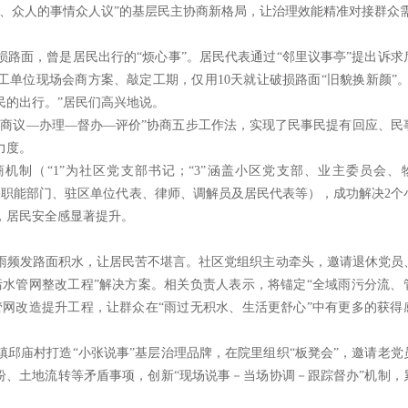
量、众人的事情众人议”的基层民主协商新格局，让治理效能精准对接群众
路面，曾是居民出行的“烦心事”。居民代表通过“邻里议事亭”提出诉求
单位现场会商方案、敲定工期，仅用10天就让破损路面“旧貌换新颜”。
民的出行。”居民们高兴地说。
—商议—办理—督办—评价”协商五步工作法，实现了民事民提有回应、民
力度。
协商机制（“1”为社区党支部书记；“3”涵盖小区党支部、业主委员会、
关职能部门、驻区单位代表、律师、调解员及居民代表等），成功解决2个
，居民安全感显著提升。
雨频发路面积水，让居民苦不堪言。社区党组织主动牵头，邀请退休党员
污水管网整改工程”解决方案。相关负责人表示，将锚定“全域雨污分流、
管网改造提升工程，让群众在“雨过无积水、生活更舒心”中有更多的获得
邱庙村打造“小张说事”基层治理品牌，在院里组织“板凳会”，邀请老党
纷、土地流转等矛盾事项，创新“现场说事－当场协调－跟踪督办”机制，