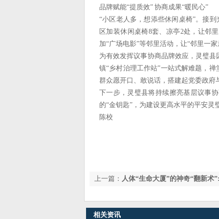
品牌赋能“提质效” 协商成果“暖民心”
“小区老人多，想添些休闲桌椅”。接
区加装休闲桌椅8套、凉亭2处，让邻里
加“广场电影”等邻里活动，让“邻里一
为有效发挥议事协商品牌效应，灵璧县
镇“乡村治理工作站”一站式解难题，禅
群众愿开口、敢说话，搭建起党委政府与
下一步，灵璧县将持续擦亮基层议事协
的“金钥匙”，为建设更高水平的平安灵
陈校
上一篇：
人体“生命大厦”的神奇“翻新术”
相关资讯