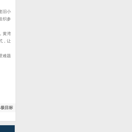
老旧小
组织参
，黄湾
式，让
理难题
终极目标