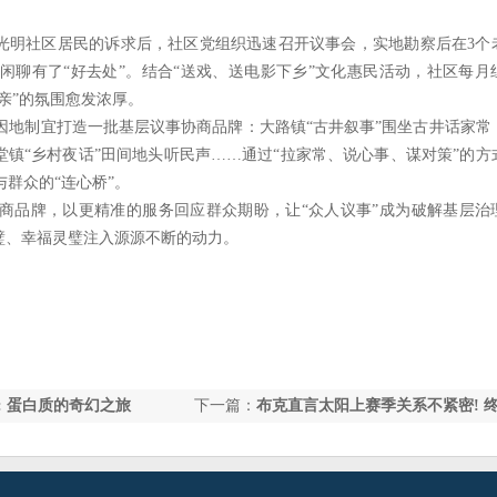
到光明社区居民的诉求后，社区党组织迅速召开议事会，实地勘察后在3个
闲聊有了“好去处”。结合“送戏、送电影下乡”文化惠民活动，社区每月
家亲”的氛围愈发浓厚。
因地制宜打造一批基层议事协商品牌：大路镇“古井叙事”围坐古井话家常
堂镇“乡村夜话”田间地头听民声……通过“拉家常、说心事、谋对策”的方
群众的“连心桥”。
商品牌，以更精准的服务回应群众期盼，让“众人议事”成为破解基层治
璧、幸福灵璧注入源源不断的动力。
: 蛋白质的奇幻之旅
下一篇：
布克直言太阳上赛季关系不紧密! 
带队夺冠, 老板称其为核心与未来