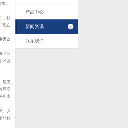
需求。
产品中心
后，社
“现在
新闻资讯
事民议
联系我们
物业公
小区监
、居民
管网高
感和幸
员、乡
累计化